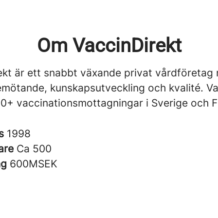
Om VaccinDirekt
ekt är ett snabbt växande privat vårdföretag
mötande, kunskapsutveckling och kvalité. Va
50+ vaccinationsmottagningar i Sverige och F
es
1998
are
Ca 500
ng
600MSEK