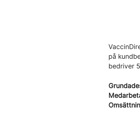
VaccinDir
på kundbe
bedriver 
Grundad
Medarbet
Omsättni