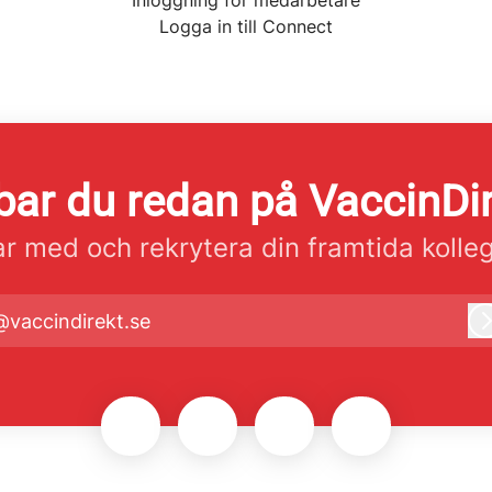
Inloggning för medarbetare
Logga in till Connect
ar du redan på VaccinDi
r med och rekrytera din framtida kolle
@vaccindirekt.se