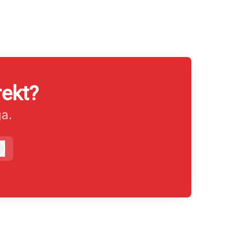
rekt?
ga.
Logga in