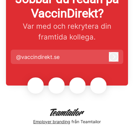
VaccinDirekt?
Var med och rekrytera din
framtida kollega.
@vaccindirekt.se
Logga i
Employer branding
från Teamtailor