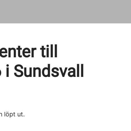
ter till
i Sundsvall
n löpt ut.