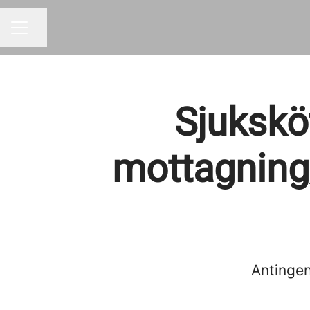
Dela sidan
KARRIÄRMENY
Sjukskö
mottagning
Antingen 