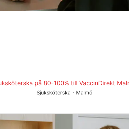
uksköterska på 80-100% till VaccinDirekt Ma
Sjuksköterska
·
Malmö