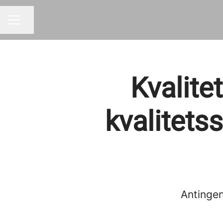
Dela sidan
KARRIÄRMENY
Kvalite
kvalitets
Antingen 