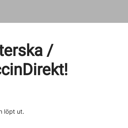
terska /
cinDirekt!
n löpt ut.