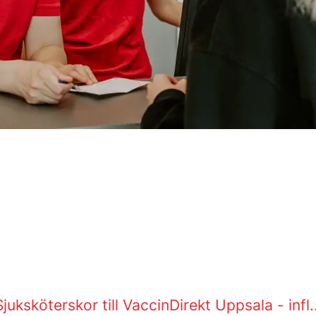
Sjuksköterskor till VaccinDirekt Uppsala - infl..