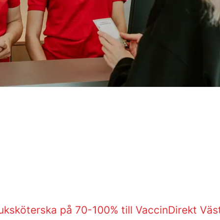
uksköterska på 70-100% till VaccinDirekt Väst