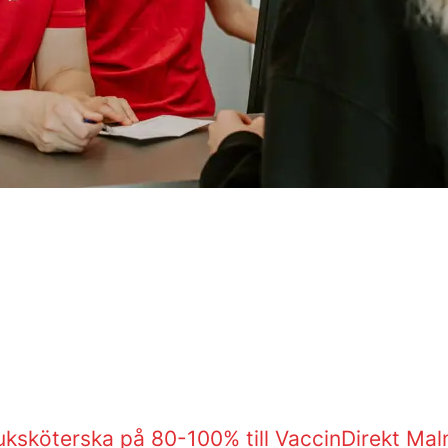
uksköterska på 80-100% till VaccinDirekt Ma