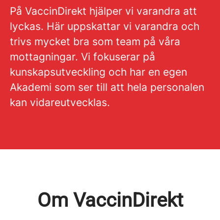
På VaccinDirekt hjälper vi varandra att
lyckas. Här uppskattar vi varandra och
trivs mycket bra som team på våra
mottagningar. Vi fokuserar på
kunskapsutveckling och har en egen
Akademi som ser till att hela personalen
kan vidareutvecklas.
Om VaccinDirekt