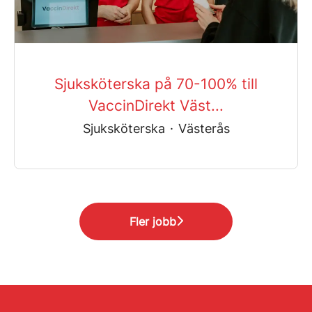
Sjuksköterska på 70-100% till
VaccinDirekt Väst...
Sjuksköterska
·
Västerås
Fler jobb