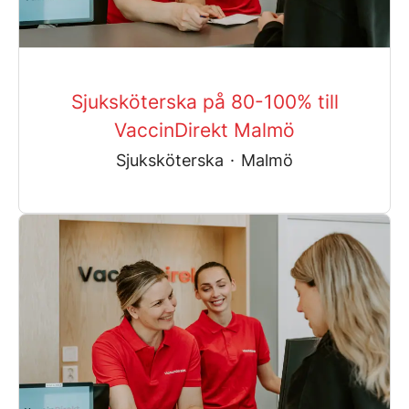
Sjuksköterska på 80-100% till
VaccinDirekt Malmö
Sjuksköterska
·
Malmö