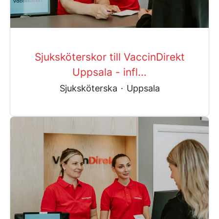
Sjuksköterskor till VaccinDirekt
Uppsala - infl...
Sjuksköterska
·
Uppsala