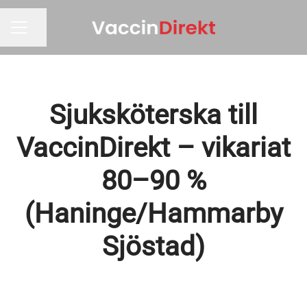
Dela sidan
KARRIÄRMENY
Sjuksköterska till
VaccinDirekt – vikariat
80–90 %
(Haninge/Hammarby
Sjöstad)