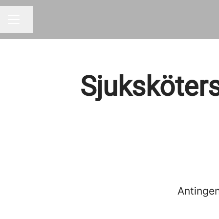
Dela sidan
KARRIÄRMENY
Sjuksköters
Antingen 