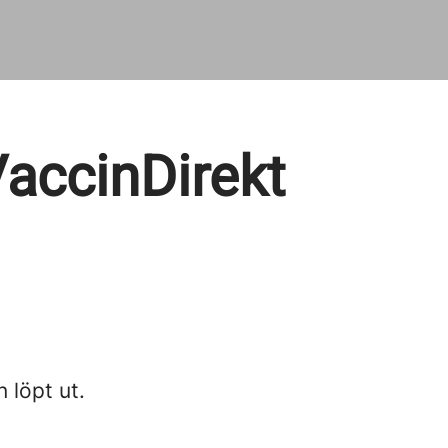
VaccinDirekt
n löpt ut.