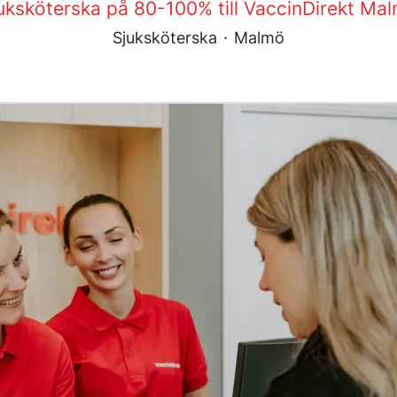
uksköterska på 80-100% till VaccinDirekt Ma
Sjuksköterska
·
Malmö