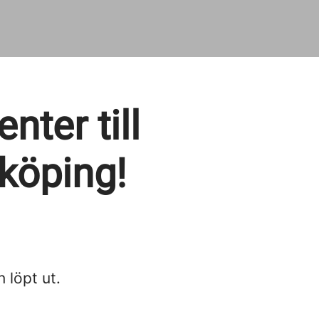
ter till
köping!
n löpt ut.