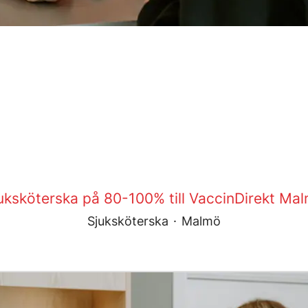
uksköterska på 80-100% till VaccinDirekt Ma
Sjuksköterska
·
Malmö