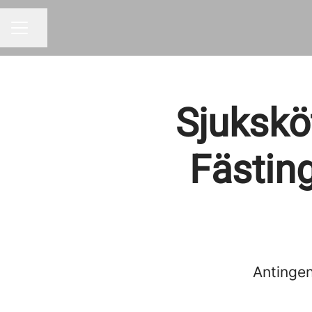
Dela sidan
KARRIÄRMENY
Sjukskö
Fästin
Antingen 