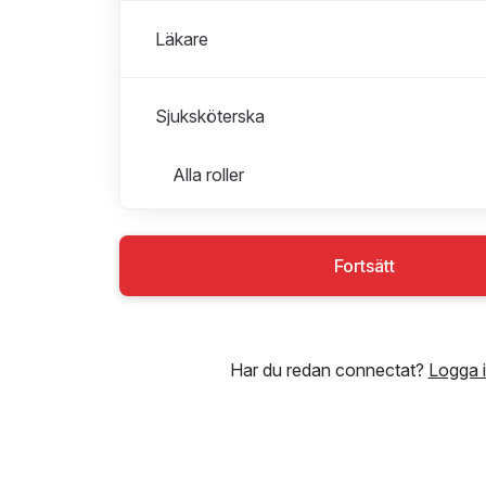
Läkare
Sjuksköterska
Roller i Sjuksköterska
Alla roller
Deltid
Heltid
Fortsätt
Platsansvarig
Sjuksköterska
Har du redan connectat?
Logga 
Timanställd