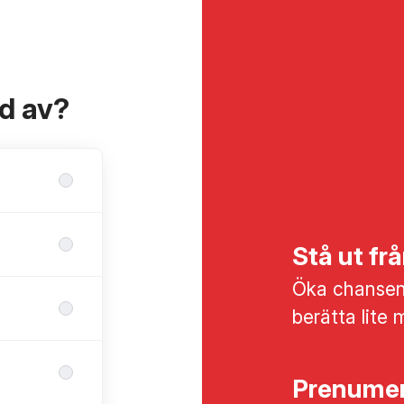
ad av?
Stå ut f
Öka chansen 
berätta lite 
Prenumer