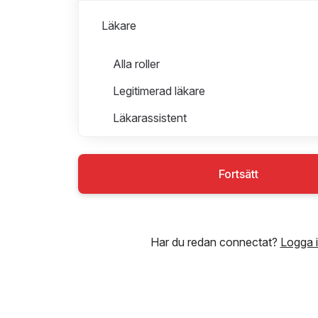
Läkare
Roller i Läkare
Alla roller
Legitimerad läkare
Läkarassistent
Specialist Läkare
Underläkare
Fortsätt
Sjuksköterska
Har du redan connectat?
Logga 