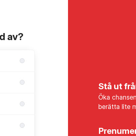
ad av?
Stå ut f
Öka chansen 
berätta lite 
Prenumer